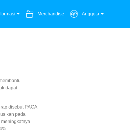
formasi
Merchandise
Anggota
k membantu
uk dapat
erap disebut PAGA
kus kan pada
h meningkatnya
,4%.