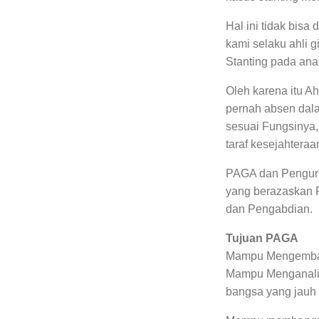
Hal ini tidak bis
kami selaku ahli
Stanting pada ana
Oleh karena itu A
pernah absen dal
sesuai Fungsinya, 
taraf kesejahtera
PAGA dan Penguru
yang berazaskan P
dan Pengabdian.
Tujuan PAGA
Mampu Mengembang
Mampu Menganalis
bangsa yang jauh 