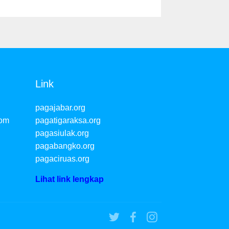
Link
pagajabar.org
com
pagatigaraksa.org
pagasiulak.org
pagabangko.org
pagaciruas.org
Lihat link lengkap