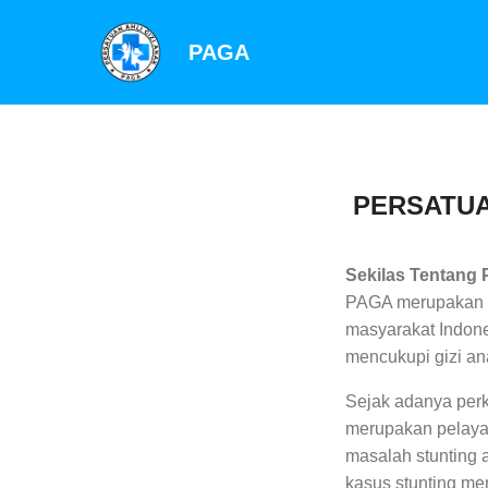
PAGA
PERSATUAN
Sekilas Tentang
PAGA merupakan Pe
masyarakat Indon
mencukupi gizi an
Sejak adanya perk
merupakan pelaya
masalah stunting 
kasus stunting men