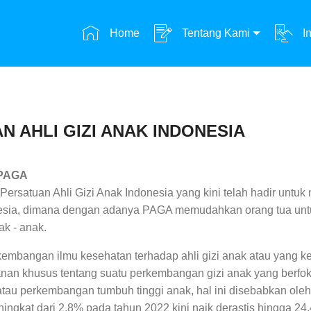
Home
Tentang Kami
In
 AHLI GIZI ANAK INDONESIA
 PAGA
rsatuan Ahli Gizi Anak Indonesia yang kini telah hadir untu
esia, dimana dengan adanya PAGA memudahkan orang tua unt
ak - anak.
embangan ilmu kesehatan terhadap ahli gizi anak atau yang k
nan khusus tentang suatu perkembangan gizi anak yang berfo
atau perkembangan tumbuh tinggi anak, hal ini disebabkan ole
ingkat dari 2,8% pada tahun 2022 kini naik derastis hingga 24