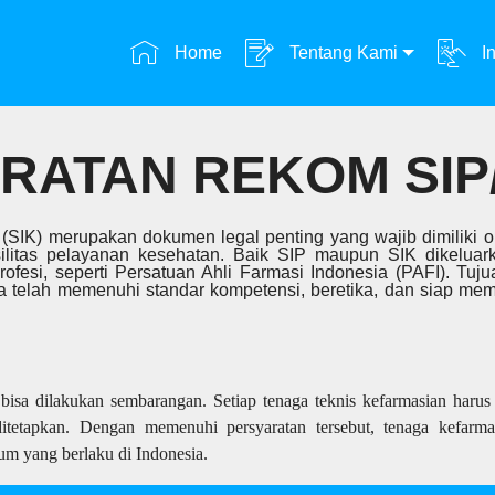
Home
Tentang Kami
In
RATAN REKOM SIP/
rja (SIK) merupakan dokumen legal penting yang wajib dimiliki
silitas pelayanan kesehatan. Baik SIP maupun SIK dikelua
ofesi, seperti Persatuan Ahli Farmasi Indonesia (PAFI). Tuju
 telah memenuhi standar kompetensi, beretika, dan siap memb
isa dilakukan sembarangan. Setiap tenaga teknis kefarmasian harus 
ditetapkan. Dengan memenuhi persyaratan tersebut, tenaga kefarmas
um yang berlaku di Indonesia.