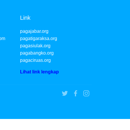
Link
pagajabar.org
com
pagatigaraksa.org
pagasiulak.org
pagabangko.org
pagaciruas.org
Lihat link lengkap